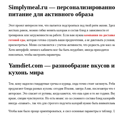
Simplymeal.ru — персонализированно
питание для активного образа
Этот проект интересен тем, что пытается подстроиться под твой ритм жизни. Здесь
жестких рамок, можно гибко менять калораж и состав блюд в зависимости от
тренировок или загруженности на работе. Если вам нужна
компания по доставк
готовой еды
, которая готова слушать ваши предпочтения, а не диктовать условия,
присмотреться. Меню составляется с учетом активности, что редкость для масс-м
Хотя интерфейс личного кабинета мог бы быть поудобнее, иногда приходится
повозиться, чтобы настроить параметры.
Yamdiet.com — разнообразие вкусов и
кухонь мира
Тем, кому надоели стандартные гречка и курица, сюда точно стоит заглянуть. Ребя
предлагают блюда разных кухонь: сегодня Италия, завтра Азия, послезавтра что-
авторское. Это спасает от рутины, когда кажется, что ешь одно и то же годами. В
яркие, специи чувствуются. Но есть нюанс: из-за сложного состава блюд калорий
иногда «плавает», так что для строгого подсчета калорий нужно быть внимательн
Чтобы вам было проще ориентироваться, я свел основные параметры в таблицу.