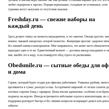
любит сюрпризов в тарелке. Порции нормальные, голодным не останешься, хотя
гурманы могут заскучать от отсутствия изысков.
Freshday.ru — свежие наборы на
каждый день
Здесь делают ставку на свежесть ингредиентов, и это заметно. Овощи хрустят, мя
нежное, никакой заморозки «второй свежести». Концепция простая: здоровое пит
без лишней химии и консервантов. Мне понравилось, что меню часто обновляется
надоедает одно и то же. Единственный момент — доставка иногда опаздывает в ч
пик, имейте это в виду, если планируете обед строго по расписанию.
Obedsmile.ru — сытные обеды для оф
и дома
Сервис, который будто создан для офисных работников. Упаковка удобная, ничего
проливается в сумке, разогрел и ешь. Ассортимент широкий: от легких салатов до
плотных горячих блюд с гарниром. Цены вполне адекватные, особенно если брать
подписку на неделю. Иногда встречаются небольшие огрехи в комплектации, но с
поддержки реагирует быстро и без лишних вопросов возвращает деньги или дово
забытое.