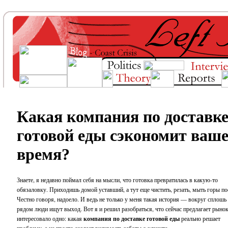
Какая компания по доставк
готовой еды сэкономит ваш
время?
Знаете, я недавно поймал себя на мысли, что готовка превратилась в какую-то
обязаловку. Приходишь домой уставший, а тут еще чистить, резать, мыть горы по
Честно говоря, надоело. И ведь не только у меня такая история — вокруг сплошь
рядом люди ищут выход. Вот я и решил разобраться, что сейчас предлагает рыно
интересовало одно: какая
компания по доставке готовой еды
реально решает
проблему, а не просто создает видимость заботы о клиенте.