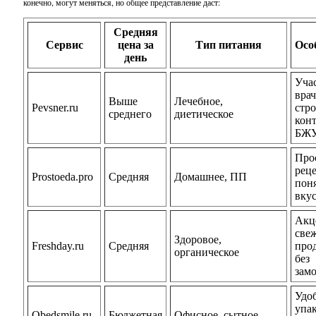
конечно, могут меняться, но общее представление даст:
Средняя
Сервис
цена за
Тип питания
Осо
день
Уча
врач
Выше
Лечебное,
Pevsner.ru
стр
среднего
диетическое
кон
БЖ
Про
рец
Prostoeda.pro
Средняя
Домашнее, ПП
пон
вку
Акц
све
Здоровое,
Freshday.ru
Средняя
про
органическое
без
зам
Удо
упак
Obedsmile.ru
Бюджетная
Офисное, сытное