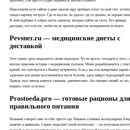
Перелопатив кучу сайтов и даже заказав пару пробных сетов (за свой счет, кстати)
увидел картину пеструю. Где-то вкусно, но дорого, где-то дешево, но порции сме
В этой подборке я собрал шесть сервисов, которые сейчас на слуху. Без прикрас
расскажу, кто есть кто, чтобы вы не тратили деньги на эксперименты вслепую.
Pevsner.ru — медицинские диеты с
доставкой
Этот сервис сразу выделяется своим подходом. Тут не просто «похудеть к лету», 
вполне серьезная история с медицинским уклоном. Меню разрабатывается с учас
врачей, что чувствуется в балансе нутриентов. Если у вас есть конкретные задачи 
здоровью или нужно восстановиться после болезни, здесь найдут подходящий пла
Правда, вкус иногда кажется слишком «диетическим», без лишних специй, но это,
видимо, плата за пользу.
Prostoeda.pro — готовые рационы дл
правильного питания
Название говорит само за себя: просто еда. Никаких сложных молекулярных блюд
понятно и привычно. Сервис подкупает своей честностью — ты получаешь котлет
гречкой, и она выглядит именно так, как должна. Отличный вариант для тех, кто н