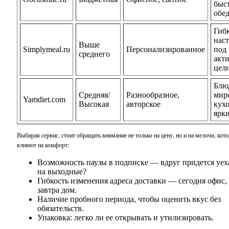
быс
обе
Гиб
нас
Выше
Simplymeal.ru
Персонализированное
под
среднего
акти
цел
Блю
Средняя/
Разнообразное,
мир
Yamdiet.com
Высокая
авторское
кухо
ярк
Выбирая сервис, стоит обращать внимание не только на цену, но и на мелочи, кот
влияют на комфорт:
Возможность паузы в подписке — вдруг придется уех
на выходные?
Гибкость изменения адреса доставки — сегодня офис,
завтра дом.
Наличие пробного периода, чтобы оценить вкус без
обязательств.
Упаковка: легко ли ее открывать и утилизировать.